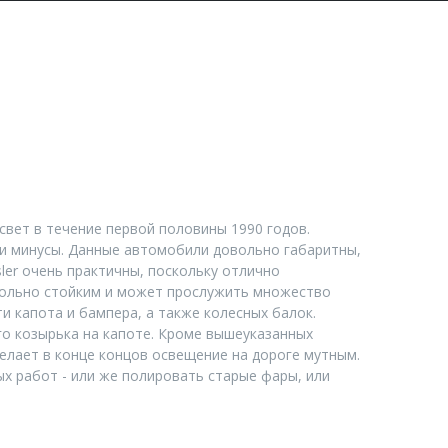
НЕРЫ
КОНТАКТЫ
ПОИСК
свет в течение первой половины 1990 годов.
и минусы. Данные автомобили довольно габаритны,
ler очень практичны, поскольку отлично
овольно стойким и может прослужить множество
 капота и бампера, а также колесных балок.
о козырька на капоте. Кроме вышеуказанных
елает в конце концов освещение на дороге мутным.
х работ - или же полировать старые фары, или