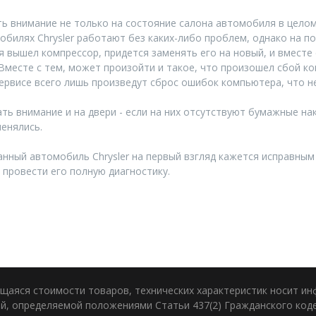
ть внимание не только на состояние салона автомобиля в целом
обилях Chrysler работают без каких-либо проблем, однако на
оя вышел компрессор, придется заменять его на новый, и вместе
Вместе с тем, может произойти и такое, что произошел сбой ко
ервисе всего лишь произведут сброс ошибок компьютера, что н
 внимание и на двери - если на них отсутствуют бумажные на
менялись.
ный автомобиль Chrysler на первый взгляд кажется исправным 
 провести его полную диагностику.
щаяся стоимости товаров, технических характеристик носит и
й, определяемой положениями Статьи 437(2) Гражданского коде