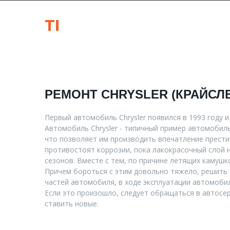
T
I
a
u
t
o
Профессиональный ремонт авто
РЕМОНТ
CHRYSLER
(КРАЙСЛ
Первый автомобиль Chrysler появился в 1993 году 
Автомобиль Chrysler - типичный пример автомоби
что позволяет им производить впечатление прести
противостоят коррозии, пока лакокрасочный слой 
сезонов. Вместе с тем, по причине летящих камуш
Причем бороться с этим довольно тяжело, решить
частей автомобиля, в ходе эксплуатации автомоби
Если это произошло, следует обращаться в автосе
ставить новые.