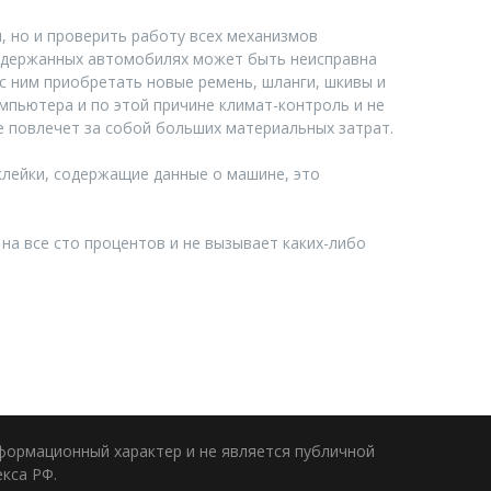
, но и проверить работу всех механизмов
 подержанных автомобилях может быть неисправна
 с ним приобретать новые ремень, шланги, шкивы и
мпьютера и по этой причине климат-контроль и не
е повлечет за собой больших материальных затрат.
клейки, содержащие данные о машине, это
на все сто процентов и не вызывает каких-либо
нформационный характер и не является публичной
кса РФ.