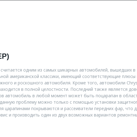
мобилей
УСЛУГИ
БЛОГ
ПАРТ
ЕР)
и считается одним из самых шикарных автомобилей, вышедших в 
льной американской классики, имеющий соответствующие плюсы 
жного и роскошного автомобиля. Кроме того, автомобили Chrys
находится в полной целостности. Последний также является д
ков автомобиль в любой момент может быть поцарапан в области
 данную проблему можно только с помощью установки защитног
ля царапинами покрываются и рассеиватели передних фар, что д
рвис и производить один из двух возможных вариантов ремонтны