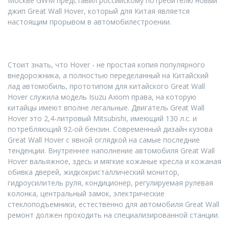
Москве GWM представил российскому потребителю новый
джип Great Wall Hover, который для Китая является
настоящим прорывом в автомобилестроении.
Стоит знать, что Hover - не простая копия популярного
внедорожника, а полностью переделанный на Китайский
лад автомобиль, прототипом для китайского Great Wall
Hover служила модель Isuzu Axiom права, на которую
китайцы имеют вполне легальные. Двигатель Great Wall
Hover это 2,4-литровый Mitsubishi, имеющий 130 л.с. и
потребляющий 92-ой бензин. Современный дизайн кузова
Great Wall Hover с явной оглядкой на самые последние
тенденции. Внутреннее наполнение автомобиля Great Wall
Hover вальяжное, здесь и мягкие кожаные кресла и кожаная
обивка дверей, жидкокристаллический монитор,
гидроусилитель руля, кондиционер, регулируемая рулевая
колонка, центральный замок, электрические
стеклоподъемники, естественно для автомобиля Great Wall
ремонт должен проходить на специализированной станции.