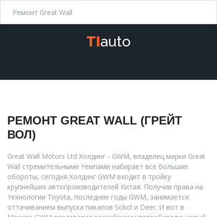
Ремонт Great Wall
T
I
a
u
t
o
РЕМОНТ
GREAT
WALL
(ГРЕЙТ
ВОЛ)
Great Wall Motors Ltd Холдинг - GWM, владелец марки Great
Wall стремительными темпами набирает все большие
обороты, сегодня Холдинг GWM входит в тройку
крупнейших автопроизводителей Китая. Получив права на
технологии Toyota, последние годы GWM, занимается
оттачиванием выпуска пикапов Sokol и Deer. И вот в