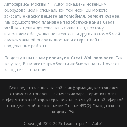
Автосервисы Москвы "TI-Auto" оснащены новейшим
оборудованием и специальной техникой. Вы можете
заказать
окраску вашего автомобиля
,
ремонт кузова
.
Мы осуществляем
плановое техобслуживание Great
Wall
. Мы Ценим доверие наших клиентов, поэтому
выполняем обслуживание Great Wall и других автомобилей
с максимальной оперативностью и с гарантией на
проделанные работы.
По доступным ценам
реализуем Great Wall запчасти
. Так
же у нас, Вы можете приобрести любые запчасти Hover от
завода-изготовителя.
Вся представленная на сайте информация, касающаяся
стоимости товаров, технических характеристик носит
информационный характер и не является публичной офертой,
определяемой положениями Статьи 437(2) Гражданского
кодекса РФ.
Copyright 2010-2025 Техцентры "TI-Auto".