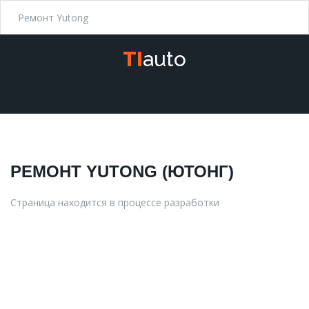
Ремонт Yutong
T
I
a
u
t
o
РЕМОНТ
YUTONG
(ЮТОНГ)
Страница находится в процессе разработки